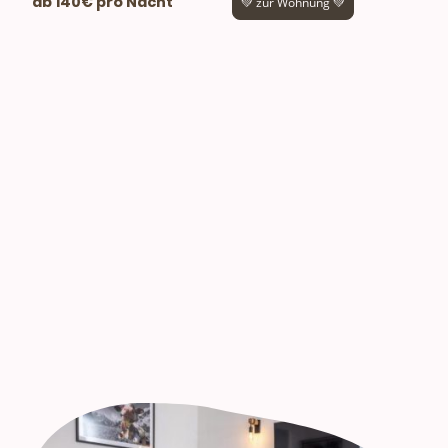
ab 140€ pro Nacht
💚 zur Wohnung 💚