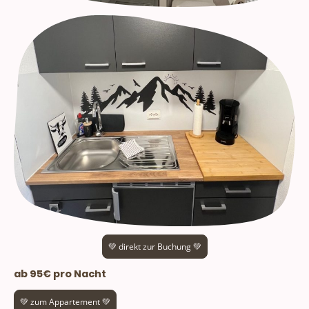
💚 direkt zur Buchung 💚
ab 95€ pro Nacht
💚 zum Appartement 💚