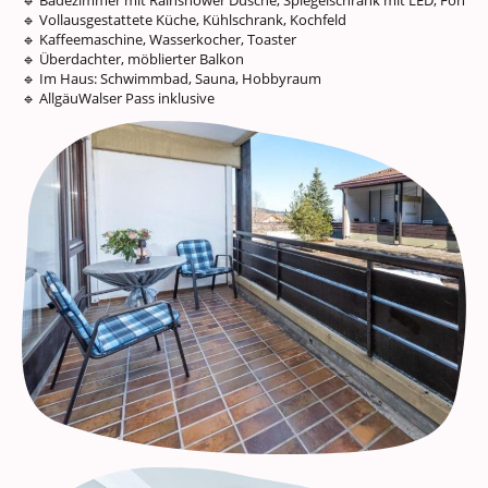
🔹 Badezimmer mit Rainshower Dusche, Spiegelschrank mit LED, Fön
🔹 Vollausgestattete Küche, Kühlschrank, Kochfeld
🔹 Kaffeemaschine, Wasserkocher, Toaster
🔹 Überdachter, möblierter Balkon
🔹 Im Haus: Schwimmbad, Sauna, Hobbyraum
🔹 AllgäuWalser Pass inklusive