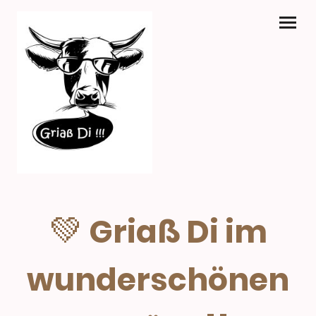
💚
Griaß Di im
wunderschönen